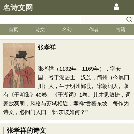
名诗文网
首页
诗文
名句
作者
古籍
张孝祥
张孝祥（1132年－1169年），字安
国，号于湖居士，汉族，简州（今属四
川）人，生于明州鄞县。宋朝词人。著
有《于湖集》40卷、《于湖词》1卷。其才思敏捷，词
豪放爽朗，风格与苏轼相近，孝祥“尝慕东坡，每作为
诗文，必问门人曰：‘比东坡如何？’”
张孝祥的诗文